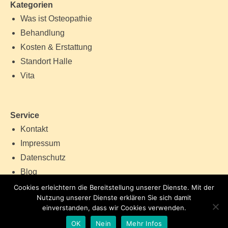
Kategorien
Was ist Osteopathie
Behandlung
Kosten & Erstattung
Standort Halle
Vita
Service
Kontakt
Impressum
Datenschutz
Blog
Cookies erleichtern die Bereitstellung unserer Dienste. Mit der
Nutzung unserer Dienste erklären Sie sich damit
einverstanden, dass wir Cookies verwenden.
OK
Nein
Mehr Infos