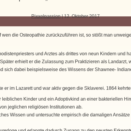
Pixxelpassion
|
12. Oktober 2017
 wen die Osteopathie zurückzuführen ist, so stößt man unweige
thodistenpriesters und Arztes als drittes von neun Kindern und 
Später erhielt er die Zulassung zum Praktizieren als Landarzt, 
d sich dabei beispielsweise des Wissens der Shawnee- Indian
e er im Lazarett und war aktiv gegen die Sklaverei. 1864 kehrte 
r leiblichen Kinder und ein Adoptivkind an einer bakteriellen H
n jeglichen religiösen Institutionen ab.
isches Wissen und untersuchte empirisch die damaligen Ansätze 
imaurerloge und erlangte dadurch Zugang zu den neusten Erkenn