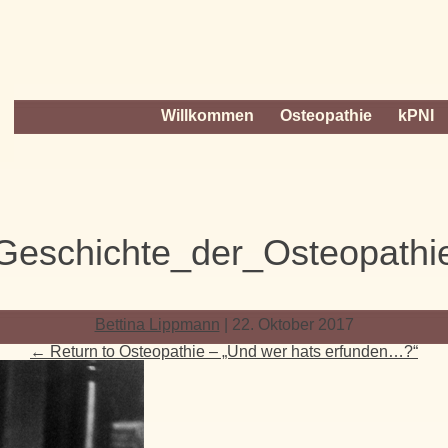
Willkommen
Osteopathie
kPNI
Geschichte_der_Osteopathi
Bettina Lippmann
|
22. Oktober 2017
←
Return to Osteopathie – „Und wer hats erfunden…?“